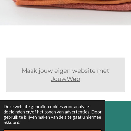
Maak jouw eigen website met
JouwWeb
Deze website gebruikt cookies voor analyse-
doeleinden en/of het tonen van advertenties. Door
gebruik te blijven maken van de site gaat u hiermee
I
akkoord.
n
© 2020 - 2022 GEERTJE FEELS
s